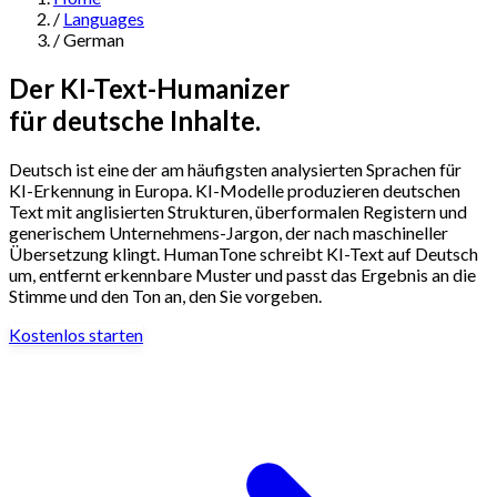
/
Languages
Navigation
/
German
Features
Der KI-Text-Humanizer
für deutsche Inhalte.
AI Humanizer
→
AI Detector
→
Solutions
Deutsch ist eine der am häufigsten analysierten Sprachen für
Free Useful Text Tools
KI-Erkennung in Europa. KI-Modelle produzieren deutschen
Hidden Symbols Finder
→
Readability Checker
→
Text Compare
Text mit anglisierten Strukturen, überformalen Registern und
→
generischem Unternehmens-Jargon, der nach maschineller
Übersetzung klingt. HumanTone schreibt KI-Text auf Deutsch
↳
Integrations
By Use Case
um, entfernt erkennbare Muster und passt das Ergebnis an die
Stimme und den Ton an, den Sie vorgeben.
Kostenlos starten
MCP Server
Pricing
→
→
API Docs
→
n8n
→
Make
→
For SEO
For Social Media
For Email Marketing
For Sales
For E-
Start for Free
↳
By Tone
commerce
For PR & Comms
For Job Search
1,000 free words · No credit card required
Professional Tone
Confident Tone
Persuasive Tone
Formal Tone
↳
By Source