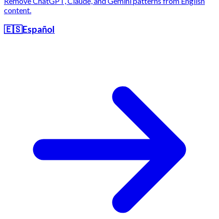
Remove ChatGPT, Claude, and Gemini patterns from English
content.
🇪🇸
Español