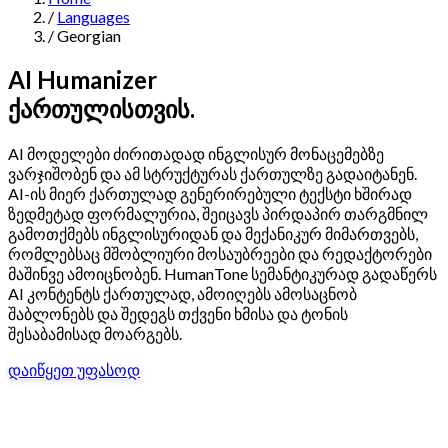
/
Languages
Navigation
/
Georgian
Features
AI Humanizer
ქართულისთვის.
AI Humanizer
→
AI Detector
→
Solutions
AI მოდელები ძირითადად ინგლისურ მონაცემებზე
Free Useful Text Tools
ვარჯიშობენ და ამ სტრუქტურას ქართულზე გადაიტანენ.
Hidden Symbols Finder
→
Readability Checker
→
Text Compare
AI-ის მიერ ქართულად გენერირებული ტექსტი ხშირად
→
ზედმეტად ფორმალურია, შეიცავს პირდაპირ თარგმნილ
↳
Integrations
By Use Case
გამოთქმებს ინგლისურიდან და მექანიკურ მიმართვებს,
რომლებსაც მშობლიური მოსაუბრეები და რედაქტორები
მაშინვე ამოიცნობენ. HumanTone სემანტიკურად გადაწერს
AI კონტენტს ქართულად, ამოიღებს ამოსაცნობ
შაბლონებს და შედეგს თქვენი ხმისა და ტონის
MCP Server
Pricing
→
→
API Docs
→
n8n
→
Make
→
შესაბამისად მოარგებს.
For SEO
For Social Media
For Email Marketing
For Sales
For E-
Start for Free
↳
By Tone
commerce
For PR & Comms
For Job Search
დაიწყეთ უფასოდ
1,000 free words · No credit card required
Professional Tone
Confident Tone
Persuasive Tone
Formal Tone
↳
By Source