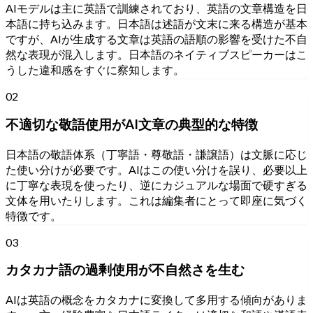
AIモデルは主に英語で訓練されており、英語の文章構造を日
本語に持ち込みます。日本語は述語が文末に来る構造が基本
ですが、AIが生成する文章は英語の語順の影響を受けた不自
然な表現が混入します。日本語のネイティブスピーカーはこ
うした違和感をすぐに察知します。
02
不適切な敬語使用がAI文章の典型的な特徴
日本語の敬語体系（丁寧語・尊敬語・謙譲語）は文脈に応じ
た使い分けが必要です。AIはこの使い分けを誤り、必要以上
に丁寧な表現を使ったり、逆にカジュアルな場面で硬すぎる
文体を用いたりします。これは編集者にとって即座に気づく
特徴です。
03
カタカナ語の過剰使用が不自然さを生む
AIは英語の概念をカタカナに変換して多用する傾向がありま