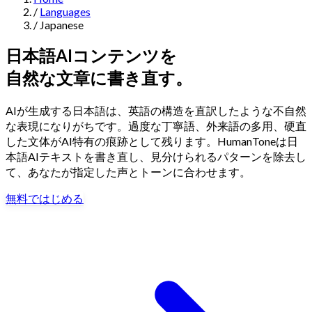
/
Languages
Navigation
/
Japanese
Features
日本語AIコンテンツを
自然な文章に書き直す。
AI Humanizer
→
AI Detector
→
Solutions
AIが生成する日本語は、英語の構造を直訳したような不自然
Free Useful Text Tools
な表現になりがちです。過度な丁寧語、外来語の多用、硬直
Hidden Symbols Finder
→
Readability Checker
→
Text Compare
した文体がAI特有の痕跡として残ります。HumanToneは日
→
本語AIテキストを書き直し、見分けられるパターンを除去し
↳
Integrations
By Use Case
て、あなたが指定した声とトーンに合わせます。
無料ではじめる
MCP Server
Pricing
→
→
API Docs
→
n8n
→
Make
→
For SEO
For Social Media
For Email Marketing
For Sales
For E-
Start for Free
↳
By Tone
commerce
For PR & Comms
For Job Search
1,000 free words · No credit card required
Professional Tone
Confident Tone
Persuasive Tone
Formal Tone
↳
By Source