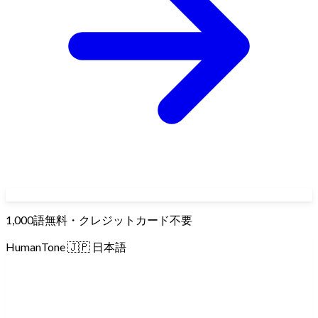
Friendly Tone
Casual Tone
Empathetic Tone
Concise Tone
ChatGPT Humanizer
Claude Humanizer
Gemini Humanizer
↳
By Language
DeepSeek Humanizer
Grok Humanizer
Perplexity Humanizer
🇬🇧
English Humanizer
🇪🇸
Spanish Humanizer
🇫🇷
French
Humanizer
🇵🇹
Portuguese Humanizer
🇩🇪
German Humanizer
🇸🇦
Arabic Humanizer
🇨🇳
Chinese Humanizer
🇮🇳
Indian
Humanizer
🇯🇵
Japanese Humanizer
All Languages
→
1,000語無料・クレジットカード不要
HumanTone
🇯🇵
日本語