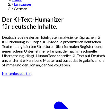
/
Languages
Navigation
/
German
Features
Der KI-Text-Humanizer
für deutsche Inhalte.
AI Humanizer
→
AI Detector
→
Solutions
Deutsch ist eine der am häufigsten analysierten Sprachen für
Free Useful Text Tools
KI-Erkennung in Europa. KI-Modelle produzieren deutschen
Hidden Symbols Finder
→
Readability Checker
→
Text Compare
Text mit anglisierten Strukturen, überformalen Registern und
→
generischem Unternehmens-Jargon, der nach maschineller
Übersetzung klingt. HumanTone schreibt KI-Text auf Deutsch
↳
Integrations
By Use Case
um, entfernt erkennbare Muster und passt das Ergebnis an die
Stimme und den Ton an, den Sie vorgeben.
Kostenlos starten
MCP Server
Pricing
→
→
API Docs
→
n8n
→
Make
→
For SEO
For Social Media
For Email Marketing
For Sales
For E-
Start for Free
↳
By Tone
commerce
For PR & Comms
For Job Search
1,000 free words · No credit card required
Professional Tone
Confident Tone
Persuasive Tone
Formal Tone
↳
By Source