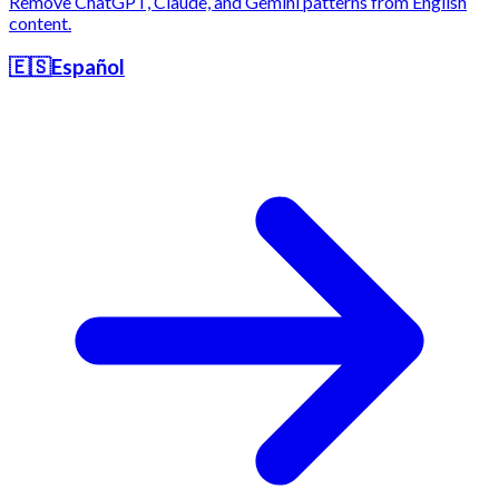
Remove ChatGPT, Claude, and Gemini patterns from English
content.
🇪🇸
Español