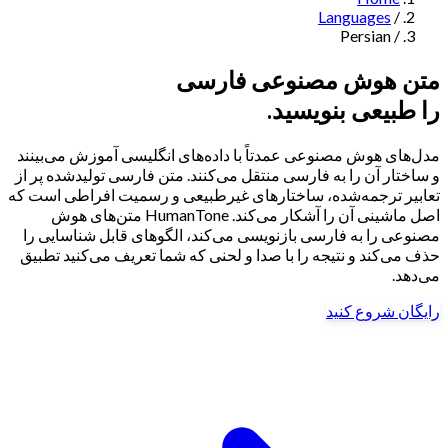
Languages
/
Navigation
Persian
/
Features
متن هوش مصنوعی فارسی
را طبیعی بنویسید.
AI Humanizer
→
AI Detector
→
Solutions
مدل‌های هوش مصنوعی عمدتاً با داده‌های انگلیسی آموزش می‌بینند
Free Useful Text Tools
و ساختار آن را به فارسی منتقل می‌کنند. متن فارسی تولیدشده پر از
Hidden Symbols Finder
→
Readability Checker
→
Text Compare
تعابیر ترجمه‌شده، ساختارهای غیرطبیعی و رسمیت افراطی است که
→
اصل ماشینی آن را آشکار می‌کند. HumanTone متن‌های هوش
↳
Integrations
By Use Case
مصنوعی را به فارسی بازنویسی می‌کند، الگوهای قابل شناسایی را
حذف می‌کند و نتیجه را با صدا و لحنی که شما تعریف می‌کنید تطبیق
می‌دهد.
رایگان شروع کنید
MCP Server
Pricing
→
→
API Docs
→
n8n
→
Make
→
For SEO
For Social Media
For Email Marketing
For Sales
For E-
Start for Free
↳
By Tone
commerce
For PR & Comms
For Job Search
1,000 free words · No credit card required
Professional Tone
Confident Tone
Persuasive Tone
Formal Tone
↳
By Source