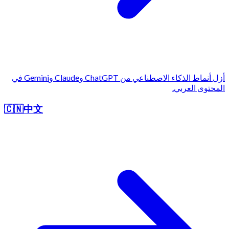
أزل أنماط الذكاء الاصطناعي من ChatGPT وClaude وGemini في
المحتوى العربي.
🇨🇳
中文