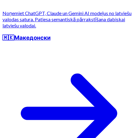
Noņemiet ChatGPT, Claude un Gemini AI modeļus no latviešu
valodas satura. Patiesa semantiskā pārrakstīšana dabiskai
latviešu valodai.
🇲🇰
Македонски