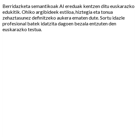
Berridazketa semantikoak AI ereduak kentzen ditu euskarazko
edukitik. Ohiko argibideek estiloa, hiztegia eta tonua
zehaztasunez definitzeko aukera ematen dute. Sortu idazle
profesional batek idatzita dagoen bezala entzuten den
euskarazko testua.