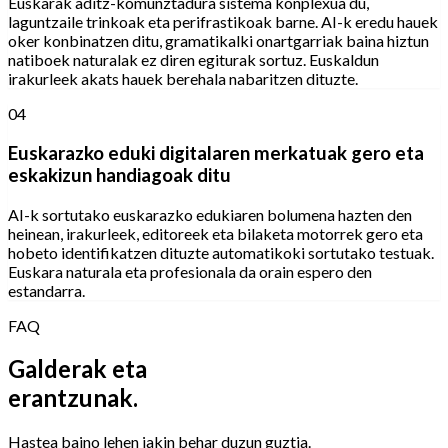
Euskarak aditz-komunztadura sistema konplexua du,
laguntzaile trinkoak eta perifrastikoak barne. AI-k eredu hauek
oker konbinatzen ditu, gramatikalki onartgarriak baina hiztun
natiboek naturalak ez diren egiturak sortuz. Euskaldun
irakurleek akats hauek berehala nabaritzen dituzte.
04
Euskarazko eduki digitalaren merkatuak gero eta
eskakizun handiagoak ditu
AI-k sortutako euskarazko edukiaren bolumena hazten den
heinean, irakurleek, editoreek eta bilaketa motorrek gero eta
hobeto identifikatzen dituzte automatikoki sortutako testuak.
Euskara naturala eta profesionala da orain espero den
estandarra.
FAQ
Galderak eta
erantzunak.
Hastea baino lehen jakin behar duzun guztia.