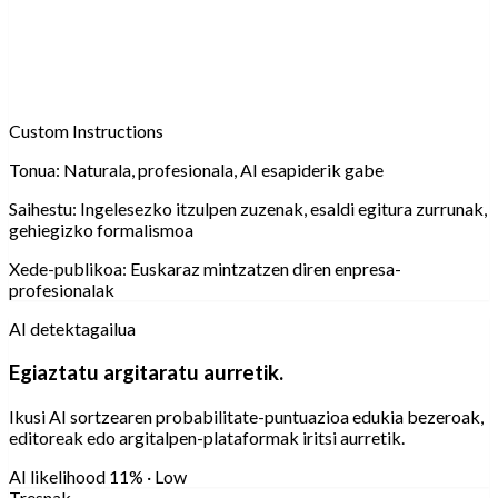
Custom Instructions
Tonua:
Naturala, profesionala, AI esapiderik gabe
Saihestu:
Ingelesezko itzulpen zuzenak, esaldi egitura zurrunak,
gehiegizko formalismoa
Xede-publikoa:
Euskaraz mintzatzen diren enpresa-
profesionalak
AI detektagailua
Egiaztatu argitaratu aurretik.
Ikusi AI sortzearen probabilitate-puntuazioa edukia bezeroak,
editoreak edo argitalpen-plataformak iritsi aurretik.
AI likelihood
11% · Low
Tresnak