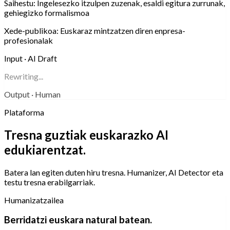
Saihestu:
Ingelesezko itzulpen zuzenak, esaldi egitura zurrunak,
gehiegizko formalismoa
Xede-publikoa:
Euskaraz mintzatzen diren enpresa-
profesionalak
Input · AI Draft
Rewriting...
Output · Human
Plataforma
Tresna guztiak euskarazko AI
edukiarentzat.
Batera lan egiten duten hiru tresna. Humanizer, AI Detector eta
testu tresna erabilgarriak.
Humanizatzailea
Berridatzi euskara natural batean.