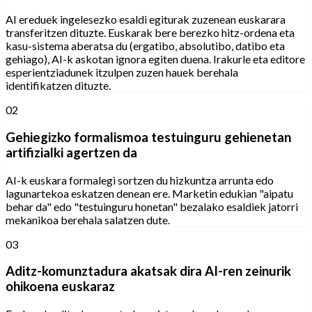
AI ereduek ingelesezko esaldi egiturak zuzenean euskarara
transferitzen dituzte. Euskarak bere berezko hitz-ordena eta
kasu-sistema aberatsa du (ergatibo, absolutibo, datibo eta
gehiago), AI-k askotan ignora egiten duena. Irakurle eta editore
esperientziadunek itzulpen zuzen hauek berehala
identifikatzen dituzte.
02
Gehiegizko formalismoa testuinguru gehienetan
artifizialki agertzen da
AI-k euskara formalegi sortzen du hizkuntza arrunta edo
lagunartekoa eskatzen denean ere. Marketin edukian "aipatu
behar da" edo "testuinguru honetan" bezalako esaldiek jatorri
mekanikoa berehala salatzen dute.
03
Aditz-komunztadura akatsak dira AI-ren zeinurik
ohikoena euskaraz