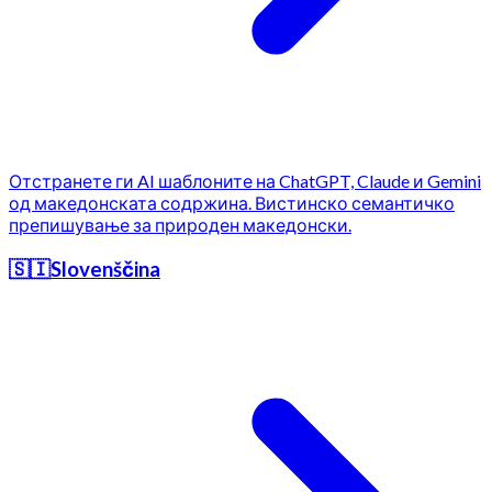
Отстранете ги AI шаблоните на ChatGPT, Claude и Gemini
од македонската содржина. Вистинско семантичко
препишување за природен македонски.
🇸🇮
Slovenščina