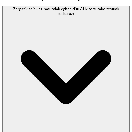
Zergatik soinu ez-naturalak egiten ditu AI-k sortutako testuak
euskaraz?