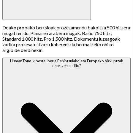
Doako probako bertsioak prozesamendu bakoitza 500 hitzera
mugatzen du. Planaren arabera mugak: Basic 750 hitz,
Standard 1.000 hitz, Pro 1.500 hitz. Dokumentu luzeagoak
zatika prozesatu itzazu koherentzia bermatzeko ohiko
argibide berdinekin.
HumanTone-k beste Iberia Penintsulako eta Europako hizkuntzak
onartzen al ditu?