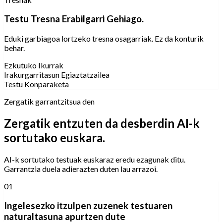
Testu Tresna Erabilgarri Gehiago.
Eduki garbiagoa lortzeko tresna osagarriak. Ez da konturik
behar.
Ezkutuko Ikurrak
Irakurgarritasun Egiaztatzailea
Testu Konparaketa
Zergatik garrantzitsua den
Zergatik entzuten da desberdin AI-k
sortutako euskara.
AI-k sortutako testuak euskaraz eredu ezagunak ditu.
Garrantzia duela adierazten duten lau arrazoi.
01
Ingelesezko itzulpen zuzenek testuaren
naturaltasuna apurtzen dute