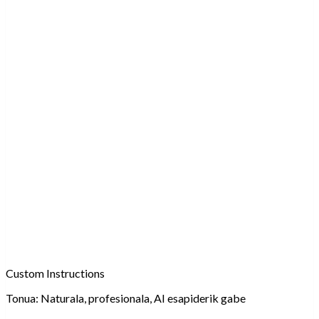
Custom Instructions
Tonua:
Naturala, profesionala, AI esapiderik gabe