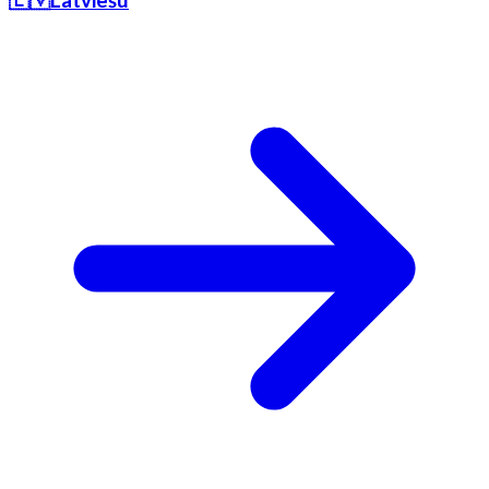
🇱🇻
Latviešu