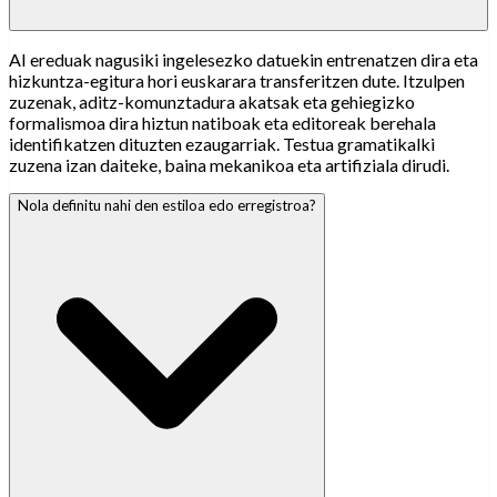
AI ereduak nagusiki ingelesezko datuekin entrenatzen dira eta
hizkuntza-egitura hori euskarara transferitzen dute. Itzulpen
zuzenak, aditz-komunztadura akatsak eta gehiegizko
formalismoa dira hiztun natiboak eta editoreak berehala
identifikatzen dituzten ezaugarriak. Testua gramatikalki
zuzena izan daiteke, baina mekanikoa eta artifiziala dirudi.
Nola definitu nahi den estiloa edo erregistroa?