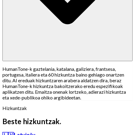
HumanTone-k gaztelania, katalana, galiziera, frantsesa,
portugesa, italiera eta 60 hizkuntza baino gehiago onartzen
ditu. AI ereduak hizkuntzaren arabera aldatzen dira, beraz
HumanTone-k hizkuntza bakoitzerako eredu espezifikoak
aplikatzen ditu. Emaitza onenak lortzeko, adierazi hizkuntza
eta xede-publikoa ohiko argibideetan.
Hizkuntzak
Beste hizkuntzak.