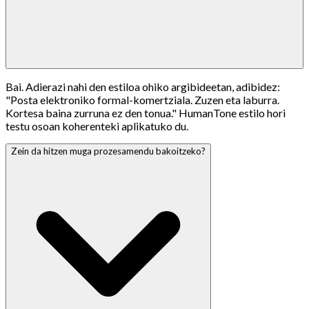
Bai. Adierazi nahi den estiloa ohiko argibideetan, adibidez:
"Posta elektroniko formal-komertziala. Zuzen eta laburra.
Kortesa baina zurruna ez den tonua." HumanTone estilo hori
testu osoan koherenteki aplikatuko du.
Zein da hitzen muga prozesamendu bakoitzeko?