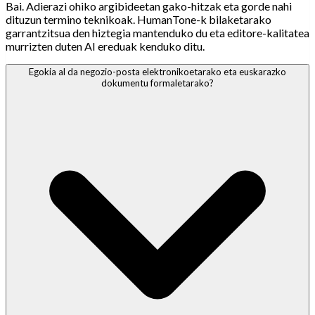
Bai. Adierazi ohiko argibideetan gako-hitzak eta gorde nahi
dituzun termino teknikoak. HumanTone-k bilaketarako
garrantzitsua den hiztegia mantenduko du eta editore-kalitatea
murrizten duten AI ereduak kenduko ditu.
Egokia al da negozio-posta elektronikoetarako eta euskarazko
dokumentu formaletarako?