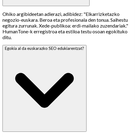
Ohiko argibideetan adierazi, adibidez: "Elkarrizketazko
negozio-euskara. Beroa eta profesionala den tonua. Saihestu
egitura zurrunak. Xede-publikoa: erdi-mailako zuzendariak."
HumanTone-k erregistroa eta estiloa testu osoan egokituko
ditu.
Egokia al da euskarazko SEO edukiarentzat?