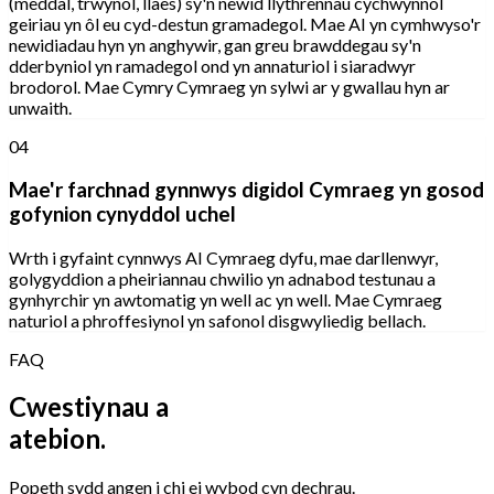
(meddal, trwynol, llaes) sy'n newid llythrennau cychwynnol
geiriau yn ôl eu cyd-destun gramadegol. Mae AI yn cymhwyso'r
newidiadau hyn yn anghywir, gan greu brawddegau sy'n
dderbyniol yn ramadegol ond yn annaturiol i siaradwyr
brodorol. Mae Cymry Cymraeg yn sylwi ar y gwallau hyn ar
unwaith.
04
Mae'r farchnad gynnwys digidol Cymraeg yn gosod
gofynion cynyddol uchel
Wrth i gyfaint cynnwys AI Cymraeg dyfu, mae darllenwyr,
golygyddion a pheiriannau chwilio yn adnabod testunau a
gynhyrchir yn awtomatig yn well ac yn well. Mae Cymraeg
naturiol a phroffesiynol yn safonol disgwyliedig bellach.
FAQ
Cwestiynau a
atebion.
Popeth sydd angen i chi ei wybod cyn dechrau.