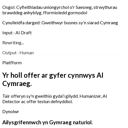
Osgoi:
Cyfieithiadau uniongyrchol o'r Saesneg, strwythurau
brawddeg anhyblyg, fformioledd gormodol
Cynulleidfa darged:
Gweithwyr busnes sy'n siarad Cymraeg
Input · AI Draft
Rewriting...
Output · Human
Platfform
Yr holl offer ar gyfer cynnwys AI
Cymraeg.
Tair offeryn sy'n gweithio gyda'i gilydd. Humanizer, AI
Detector ac offer testun defnyddiol.
Dynolwr
Ailysgrifennwch yn Gymraeg naturiol.