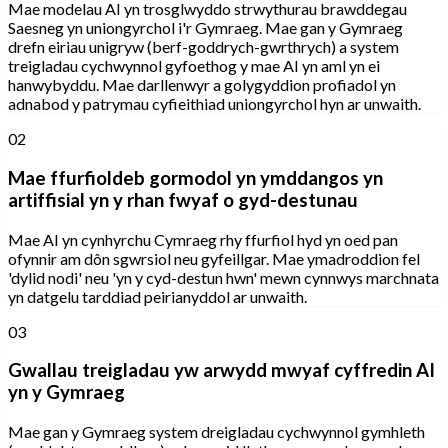
Mae modelau AI yn trosglwyddo strwythurau brawddegau
Saesneg yn uniongyrchol i'r Gymraeg. Mae gan y Gymraeg
drefn eiriau unigryw (berf-goddrych-gwrthrych) a system
treigladau cychwynnol gyfoethog y mae AI yn aml yn ei
hanwybyddu. Mae darllenwyr a golygyddion profiadol yn
adnabod y patrymau cyfieithiad uniongyrchol hyn ar unwaith.
02
Mae ffurfioldeb gormodol yn ymddangos yn
artiffisial yn y rhan fwyaf o gyd-destunau
Mae AI yn cynhyrchu Cymraeg rhy ffurfiol hyd yn oed pan
ofynnir am dôn sgwrsiol neu gyfeillgar. Mae ymadroddion fel
'dylid nodi' neu 'yn y cyd-destun hwn' mewn cynnwys marchnata
yn datgelu tarddiad peirianyddol ar unwaith.
03
Gwallau treigladau yw arwydd mwyaf cyffredin AI
yn y Gymraeg
Mae gan y Gymraeg system dreigladau cychwynnol gymhleth