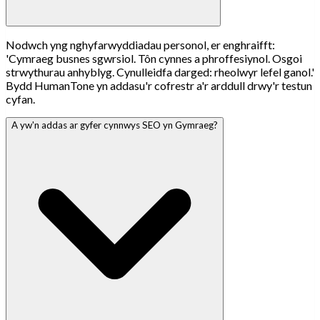
Nodwch yng nghyfarwyddiadau personol, er enghraifft:
'Cymraeg busnes sgwrsiol. Tôn cynnes a phroffesiynol. Osgoi
strwythurau anhyblyg. Cynulleidfa darged: rheolwyr lefel ganol.'
Bydd HumanTone yn addasu'r cofrestr a'r arddull drwy'r testun
cyfan.
A yw'n addas ar gyfer cynnwys SEO yn Gymraeg?