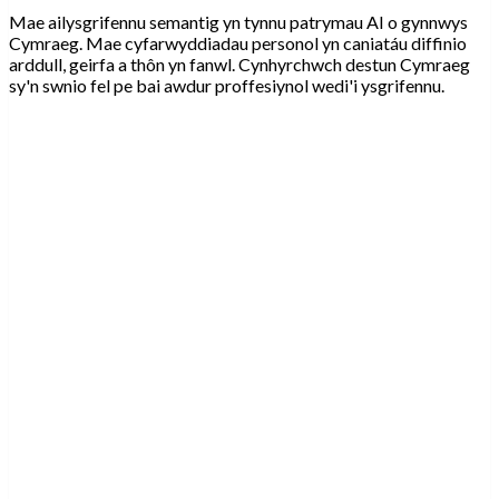
Mae ailysgrifennu semantig yn tynnu patrymau AI o gynnwys
Cymraeg. Mae cyfarwyddiadau personol yn caniatáu diffinio
arddull, geirfa a thôn yn fanwl. Cynhyrchwch destun Cymraeg
sy'n swnio fel pe bai awdur proffesiynol wedi'i ysgrifennu.