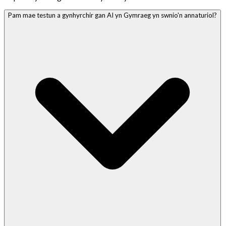
Pam mae testun a gynhyrchir gan AI yn Gymraeg yn swnio'n annaturiol?