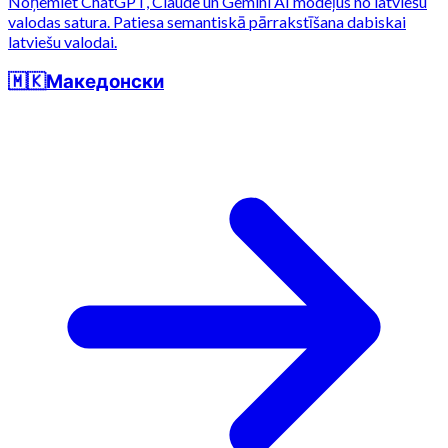
Noņemiet ChatGPT, Claude un Gemini AI modeļus no latviešu
valodas satura. Patiesa semantiskā pārrakstīšana dabiskai
latviešu valodai.
🇲🇰
Македонски