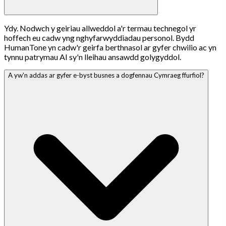
Ydy. Nodwch y geiriau allweddol a'r termau technegol yr
hoffech eu cadw yng nghyfarwyddiadau personol. Bydd
HumanTone yn cadw'r geirfa berthnasol ar gyfer chwilio ac yn
tynnu patrymau AI sy'n lleihau ansawdd golygyddol.
A yw'n addas ar gyfer e-byst busnes a dogfennau Cymraeg ffurfiol?