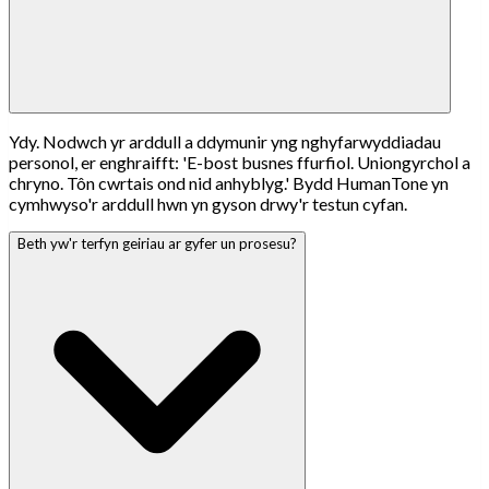
Ydy. Nodwch yr arddull a ddymunir yng nghyfarwyddiadau
personol, er enghraifft: 'E-bost busnes ffurfiol. Uniongyrchol a
chryno. Tôn cwrtais ond nid anhyblyg.' Bydd HumanTone yn
cymhwyso'r arddull hwn yn gyson drwy'r testun cyfan.
Beth yw'r terfyn geiriau ar gyfer un prosesu?