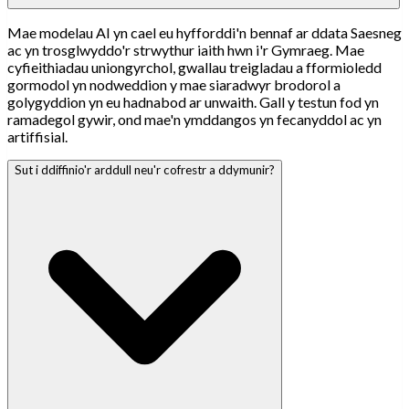
Mae modelau AI yn cael eu hyfforddi'n bennaf ar ddata Saesneg
ac yn trosglwyddo'r strwythur iaith hwn i'r Gymraeg. Mae
cyfieithiadau uniongyrchol, gwallau treigladau a fformioledd
gormodol yn nodweddion y mae siaradwyr brodorol a
golygyddion yn eu hadnabod ar unwaith. Gall y testun fod yn
ramadegol gywir, ond mae'n ymddangos yn fecanyddol ac yn
artiffisial.
Sut i ddiffinio'r arddull neu'r cofrestr a ddymunir?