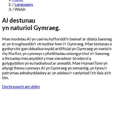
/
Languages
Navigation
/
Welsh
Features
AI destunau
yn naturiol Gymraeg.
AI Humanizer
→
AI Detector
→
Solutions
Mae modelau AI yn cael eu hyfforddi'n bennaf ar ddata Saesneg
Free Useful Text Tools
ac yn trosglwyddo'r strwythur hwn i'r Gymraeg. Mae testunau a
Hidden Symbols Finder
→
Readability Checker
→
Text Compare
gynhyrchir gan ddeallusrwydd artiffisial yn Gymraeg yn swnio'n
→
rhy ffurfiol, yn cynnwys cyfieithiadau uniongyrchol o'r Saesneg
a throadau mecanyddol y mae siaradwyr brodorol a
↳
Integrations
By Use Case
golygyddion yn eu hadnabod ar unwaith. Mae HumanTone yn
ailysgrifennu cynnwys AI yn Gymraeg yn semantig, yn tynnu'r
patrymau adnabyddadwy ac yn addasu'r canlyniad i'ch llais a'ch
tôn.
MCP Server
Pricing
→
→
API Docs
→
n8n
→
Make
→
Dechreuwch am ddim
For SEO
For Social Media
For Email Marketing
For Sales
For E-
Start for Free
↳
By Tone
commerce
For PR & Comms
For Job Search
1,000 free words · No credit card required
Professional Tone
Confident Tone
Persuasive Tone
Formal Tone
↳
By Source