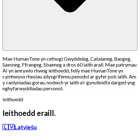
Mae HumanTone yn cefnogi Gwyddeleg, Catalaneg, Basgeg,
Saesneg, Ffrangeg, Sbaeneg a dros 60 iaith arall. Mae patrymau
AI yn amrywio rhwng ieithoedd, felly mae HumanTone yn
cymhwyso rheolau ailysgrifennu penodol ar gyfer pob iaith. Am
y canlyniadau gorau, nodwch yr iaith a'r gynulleidfa darged yng
nghyfarwyddiadau personol.
Ieithoedd
Ieithoedd eraill.
🇱🇻
Latviešu