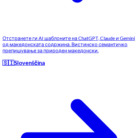
Отстранете ги AI шаблоните на ChatGPT, Claude и Gemini
од македонската содржина. Вистинско семантичко
препишување за природен македонски.
🇸🇮
Slovenščina