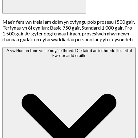
Mae'r fersiwn treial am ddim yn cyfyngu pob prosesu i 500 gair.
Terfynau yn ôl cynllun: Basic 750 gair, Standard 1,000 gair, Pro
1,500 gair. Ar gyfer dogfennau hirach, prosesiwch nhw mewn
rhannau gyda'r un cyfarwyddiadau personol ar gyfer cysondeb.
A yw HumanTone yn cefnogi ieithoedd Celtaidd ac ieithoedd lleiafrifol
Ewropeaidd eraill?