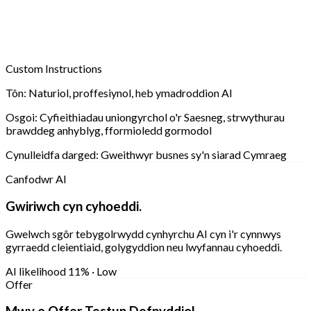
Custom Instructions
Tôn:
Naturiol, proffesiynol, heb ymadroddion AI
Osgoi:
Cyfieithiadau uniongyrchol o'r Saesneg, strwythurau
brawddeg anhyblyg, fformioledd gormodol
Cynulleidfa darged:
Gweithwyr busnes sy'n siarad Cymraeg
Canfodwr AI
Gwiriwch cyn cyhoeddi.
Gwelwch sgôr tebygolrwydd cynhyrchu AI cyn i'r cynnwys
gyrraedd cleientiaid, golygyddion neu lwyfannau cyhoeddi.
AI likelihood
11% · Low
Offer