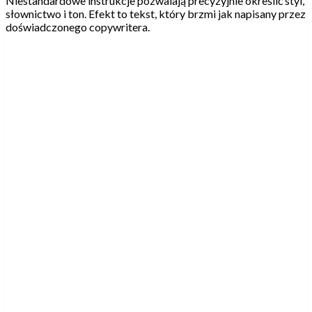
Niestandardowe instrukcje pozwalają precyzyjnie określić styl,
słownictwo i ton. Efekt to tekst, który brzmi jak napisany przez
doświadczonego copywritera.