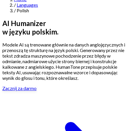
/
Languages
Navigation
/
Polish
Features
AI Humanizer
w języku polskim.
AI Humanizer
→
AI Detector
→
Solutions
Modele AI są trenowane głównie na danych anglojęzycznych i
Free Useful Text Tools
przenoszą tę strukturę na język polski. Generowany przez nie
Hidden Symbols Finder
→
Readability Checker
→
Text Compare
tekst zdradza maszynowe pochodzenie przez błędy w
→
odmianie, nadmiarowe użycie strony biernej i konstrukcje
kalkowane z angielskiego. HumanTone przepisuje polskie
↳
Integrations
By Use Case
teksty AI, usuwając rozpoznawalne wzorce i dopasowując
wynik do głosu i tonu, które określasz.
Zacznij za darmo
MCP Server
Pricing
→
→
API Docs
→
n8n
→
Make
→
For SEO
For Social Media
For Email Marketing
For Sales
For E-
Start for Free
↳
By Tone
commerce
For PR & Comms
For Job Search
1,000 free words · No credit card required
Professional Tone
Confident Tone
Persuasive Tone
Formal Tone
↳
By Source