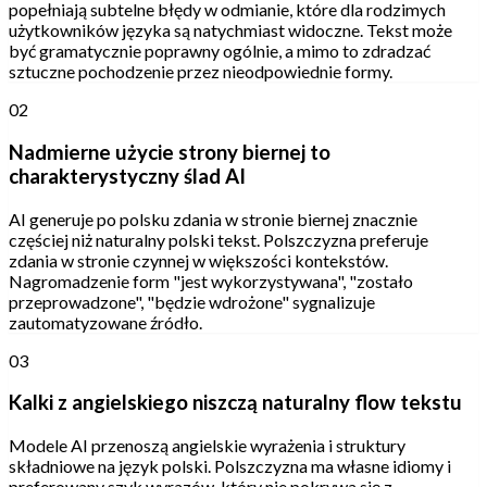
popełniają subtelne błędy w odmianie, które dla rodzimych
użytkowników języka są natychmiast widoczne. Tekst może
być gramatycznie poprawny ogólnie, a mimo to zdradzać
sztuczne pochodzenie przez nieodpowiednie formy.
02
Nadmierne użycie strony biernej to
charakterystyczny ślad AI
AI generuje po polsku zdania w stronie biernej znacznie
częściej niż naturalny polski tekst. Polszczyzna preferuje
zdania w stronie czynnej w większości kontekstów.
Nagromadzenie form "jest wykorzystywana", "zostało
przeprowadzone", "będzie wdrożone" sygnalizuje
zautomatyzowane źródło.
03
Kalki z angielskiego niszczą naturalny flow tekstu
Modele AI przenoszą angielskie wyrażenia i struktury
składniowe na język polski. Polszczyzna ma własne idiomy i
preferowany szyk wyrazów, który nie pokrywa się z