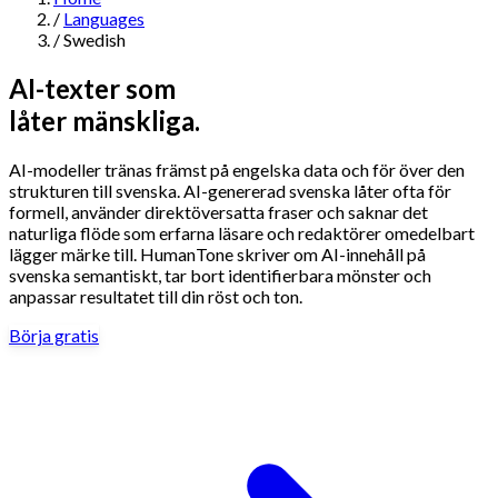
/
Languages
Navigation
/
Swedish
Features
AI-texter som
låter mänskliga.
AI Humanizer
→
AI Detector
→
Solutions
AI-modeller tränas främst på engelska data och för över den
Free Useful Text Tools
strukturen till svenska. AI-genererad svenska låter ofta för
Hidden Symbols Finder
→
Readability Checker
→
Text Compare
formell, använder direktöversatta fraser och saknar det
→
naturliga flöde som erfarna läsare och redaktörer omedelbart
lägger märke till. HumanTone skriver om AI-innehåll på
↳
Integrations
By Use Case
svenska semantiskt, tar bort identifierbara mönster och
anpassar resultatet till din röst och ton.
Börja gratis
MCP Server
Pricing
→
→
API Docs
→
n8n
→
Make
→
For SEO
For Social Media
For Email Marketing
For Sales
For E-
Start for Free
↳
By Tone
commerce
For PR & Comms
For Job Search
1,000 free words · No credit card required
Professional Tone
Confident Tone
Persuasive Tone
Formal Tone
↳
By Source