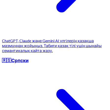
ChatGPT, Claude және Gemini AI үлгілерін қазақша
мазмұннан жойыңыз. Табиғи қазақ тілі үшін шынайы
семантикалық қайта жазу.
🇷🇸
Српски