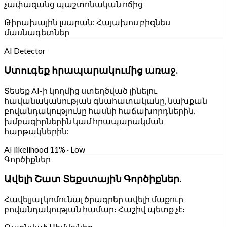
չափազանց պաշտոնական ոճից
Թիրախային լսարան:
Հայախոս բիզնես
մասնագետներ
AI Detector
Ստուգեք հրապարակումից առաջ.
Տեսեք AI-ի կողմից ստեղծված լինելու
հավանականության գնահատականը, նախքան
բովանդակությունը հասնի հաճախորդներին,
խմբագիրներին կամ հրապարակման
հարթակներին:
AI likelihood
11% · Low
Գործիքներ
Ավելի Շատ Տեքստային Գործիքներ.
Հավելյալ կոմունալ ծրագրեր ավելի մաքուր
բովանդակության համար։ Հաշիվ պետք չէ։