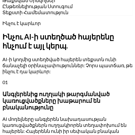
Թաքնված Սիմվոլներ
Ընթեռնելիության Ստուգում
Տեքստի Համեմատություն
Ինչու է կարևոր
Ինչու AI-ի ստեղծած հայերենը
հնչում է այլ կերպ.
AI-ի կողմից ստեղծված հայերեն տեքստն ունի
ճանաչելի օրինաչափություններ: Չորս պատճառ, թե
ինչու է դա կարևոր:
01
Անգլերենից ուղղակի թարգմանված
կառուցվածքները խաթարում են
բնականությունը
AI մոդելները անգլերեն նախադասության
կառուցվածքներն ուղղակիորեն տեղափոխում են
հայերեն: Հայերենն ունի իր սեփական բնական