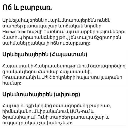
Ոճ և բարբառ.
Արևելահայերենն ու արևմտահայերենն ունեն
տարբեր բառապաշար և ոճական նորմեր:
HumanTone հաշվի է առնում այս տարբերությունները:
Հատուկ հրահանգները թույլ են տալիս ճշգրտորեն
սահմանել ցանկալի ոճն ու բարբառը:
Արևելահայերեն (Հայաստան)
Հայաստանի Հանրապետությունում օգտագործվող
գրական լեզու: Հարմար Հայաստանի,
Ռուսաստանի և ԱՊՀ երկրների հայախոս լսարանի
համար:
Արևմտահայերեն (սփյուռք)
Հայ սփյուռքի կողմից օգտագործվող բարբառ,
հիմնականում Լիբանանում, ԱՄՆ-ում և
Ֆրանսիայում: Ունի տարբեր բառապաշար և
ուղղագրական չափանիշներ: