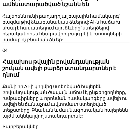
ամենատարածված նշանն են
Հայերենն ունի բաղադրյալ բայային համակարգ՝
բազմաթիվ ձևաբանական ձևերով: AI-ն հաճախ
սխալ է համատեղում այդ ձևերը՝ ստեղծելով
քերականորեն հնարավոր, բայց բնիկ խոսողների
համար ոչ բնական ձևեր:
04
Հայախոս թվային բովանդակության
շուկան ավելի բարձր ստանդարտներ է
դնում
Քանի որ AI-ի կողմից ստեղծված հայերեն
բովանդակության ծավալն աճում է, ընթերցողները,
խմբագիրները և որոնման համակարգերը ավելի ու
ավելի են ճանաչում ավտոմատ ստեղծված
տեքստերը: Բնական և մասնագիտական հայերենն
այժմ ակնկալվող ստանդարտն է:
Տարբերակներ