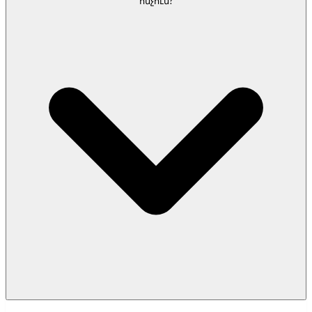
հնչում?