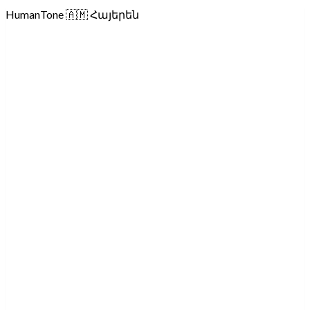
HumanTone
🇦🇲
Հայերեն