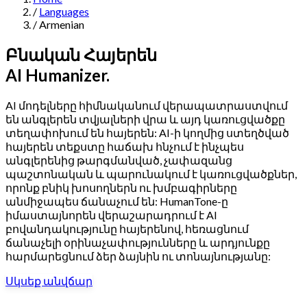
/
Languages
Navigation
/
Armenian
Features
Բնական Հայերեն
AI Humanizer.
AI Humanizer
→
AI Detector
→
Solutions
AI մոդելները հիմնականում վերապատրաստվում
Free Useful Text Tools
են անգլերեն տվյալների վրա և այդ կառուցվածքը
Hidden Symbols Finder
→
Readability Checker
→
Text Compare
տեղափոխում են հայերեն: AI-ի կողմից ստեղծված
→
հայերեն տեքստը հաճախ հնչում է ինչպես
↳
Integrations
By Use Case
անգլերենից թարգմանված, չափազանց
պաշտոնական և պարունակում է կառուցվածքներ,
որոնք բնիկ խոսողներն ու խմբագիրները
անմիջապես ճանաչում են: HumanTone-ը
իմաստայնորեն վերաշարադրում է AI
MCP Server
Pricing
→
→
API Docs
→
n8n
→
Make
→
բովանդակությունը հայերենով, հեռացնում
For SEO
For Social Media
For Email Marketing
For Sales
For E-
Start for Free
↳
By Tone
ճանաչելի օրինաչափությունները և արդյունքը
commerce
For PR & Comms
For Job Search
հարմարեցնում ձեր ձայնին ու տոնայնությանը:
1,000 free words · No credit card required
Սկսեք անվճար
Professional Tone
Confident Tone
Persuasive Tone
Formal Tone
↳
By Source