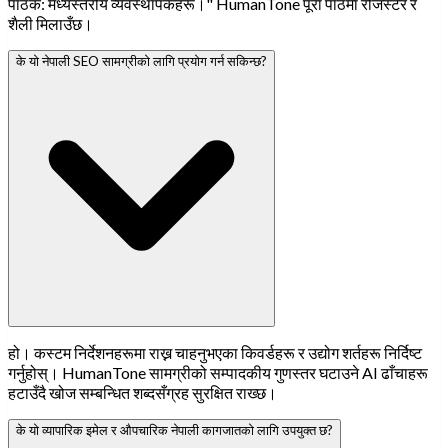
पाठक: मध्यस्तरीय व्यवस्थापकहरू।" HumanTone पूरा पाठमा रजिस्टर र
शैली मिलाउँछ।
के यो नेपाली SEO सामग्रीको लागि प्रयोग गर्न सकिन्छ?
हो। कस्टम निर्देशनहरूमा राख्न चाहनुभएका किवर्डहरू र उद्योग शर्तहरू निर्दिष्ट
गर्नुहोस्। HumanTone सामग्रीको सम्पादकीय गुणस्तर घटाउने AI ढाँचाहरू
हटाउँदै खोज सम्बन्धित शब्दसँग्रह सुरक्षित राख्छ।
के यो व्यापारिक इमेल र औपचारिक नेपाली कागजातको लागि उपयुक्त छ?