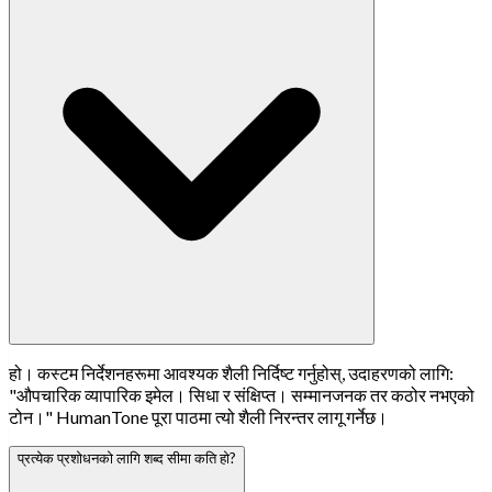
हो। कस्टम निर्देशनहरूमा आवश्यक शैली निर्दिष्ट गर्नुहोस्, उदाहरणको लागि:
"औपचारिक व्यापारिक इमेल। सिधा र संक्षिप्त। सम्मानजनक तर कठोर नभएको
टोन।" HumanTone पूरा पाठमा त्यो शैली निरन्तर लागू गर्नेछ।
प्रत्येक प्रशोधनको लागि शब्द सीमा कति हो?