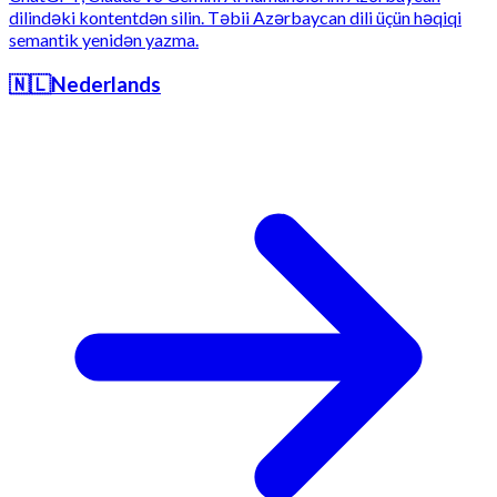
dilindəki kontentdən silin. Təbii Azərbaycan dili üçün həqiqi
semantik yenidən yazma.
🇳🇱
Nederlands