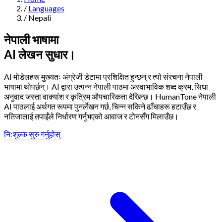
/
Languages
Navigation
/
Nepali
Features
नेपाली भाषामा
AI लेखन सुधार।
AI Humanizer
→
AI Detector
→
Solutions
AI मोडेलहरू मुख्यतः अंग्रेजी डेटामा प्रशिक्षित हुन्छन् र त्यो संरचना नेपाली
Free Useful Text Tools
भाषामा थोपर्छन्। AI द्वारा उत्पन्न नेपाली पाठमा अस्वाभाविक शब्द क्रम, सिधा
Hidden Symbols Finder
→
Readability Checker
→
Text Compare
अनुवाद जस्ता वाक्यांश र कृत्रिम औपचारिकता देखिन्छ। HumanTone नेपाली
→
AI पाठलाई अर्थगत रूपमा पुनर्लेखन गर्छ, चिन्न सकिने ढाँचाहरू हटाउँछ र
↳
Integrations
By Use Case
नतिजालाई तपाईंले निर्धारण गर्नुभएको आवाज र टोनसँग मिलाउँछ।
निःशुल्क सुरु गर्नुहोस्
MCP Server
Pricing
→
→
API Docs
→
n8n
→
Make
→
For SEO
For Social Media
For Email Marketing
For Sales
For E-
Start for Free
↳
By Tone
commerce
For PR & Comms
For Job Search
1,000 free words · No credit card required
Professional Tone
Confident Tone
Persuasive Tone
Formal Tone
↳
By Source