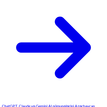
ChatGPT, Claude və Gemini AI nümunələrini Azərbaycan