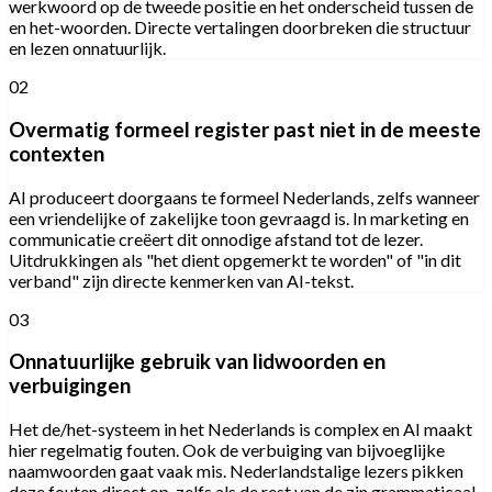
werkwoord op de tweede positie en het onderscheid tussen de
en het-woorden. Directe vertalingen doorbreken die structuur
en lezen onnatuurlijk.
02
Overmatig formeel register past niet in de meeste
contexten
AI produceert doorgaans te formeel Nederlands, zelfs wanneer
een vriendelijke of zakelijke toon gevraagd is. In marketing en
communicatie creëert dit onnodige afstand tot de lezer.
Uitdrukkingen als "het dient opgemerkt te worden" of "in dit
verband" zijn directe kenmerken van AI-tekst.
03
Onnatuurlijke gebruik van lidwoorden en
verbuigingen
Het de/het-systeem in het Nederlands is complex en AI maakt
hier regelmatig fouten. Ook de verbuiging van bijvoeglijke
naamwoorden gaat vaak mis. Nederlandstalige lezers pikken
deze fouten direct op, zelfs als de rest van de zin grammaticaal