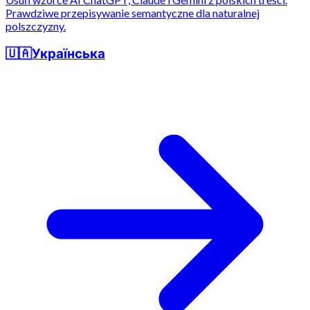
Prawdziwe przepisywanie semantyczne dla naturalnej
polszczyzny.
🇺🇦
Українська