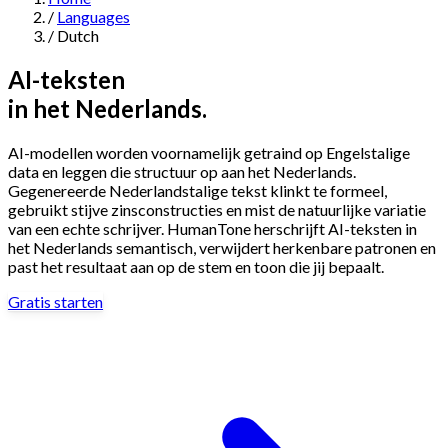
/
Languages
Navigation
/
Dutch
Features
AI-teksten
in het Nederlands.
AI Humanizer
→
AI Detector
→
Solutions
AI-modellen worden voornamelijk getraind op Engelstalige
Free Useful Text Tools
data en leggen die structuur op aan het Nederlands.
Hidden Symbols Finder
→
Readability Checker
→
Text Compare
Gegenereerde Nederlandstalige tekst klinkt te formeel,
→
gebruikt stijve zinsconstructies en mist de natuurlijke variatie
van een echte schrijver. HumanTone herschrijft AI-teksten in
↳
Integrations
By Use Case
het Nederlands semantisch, verwijdert herkenbare patronen en
past het resultaat aan op de stem en toon die jij bepaalt.
Gratis starten
MCP Server
Pricing
→
→
API Docs
→
n8n
→
Make
→
For SEO
For Social Media
For Email Marketing
For Sales
For E-
Start for Free
↳
By Tone
commerce
For PR & Comms
For Job Search
1,000 free words · No credit card required
Professional Tone
Confident Tone
Persuasive Tone
Formal Tone
↳
By Source